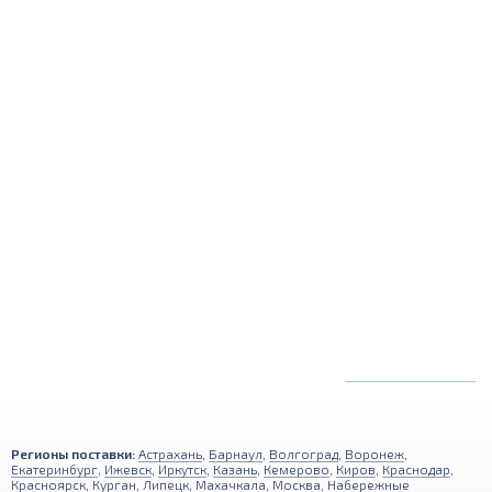
Металлический
калькулятор
Регионы поставки:
Астрахань
,
Барнаул
,
Волгоград
,
Воронеж
,
Екатеринбург
,
Ижевск
,
Иркутск
,
Казань
,
Кемерово
,
Киров
,
Краснодар
,
Красноярск
,
Курган
,
Липецк
,
Махачкала
,
Москва
,
Набережные