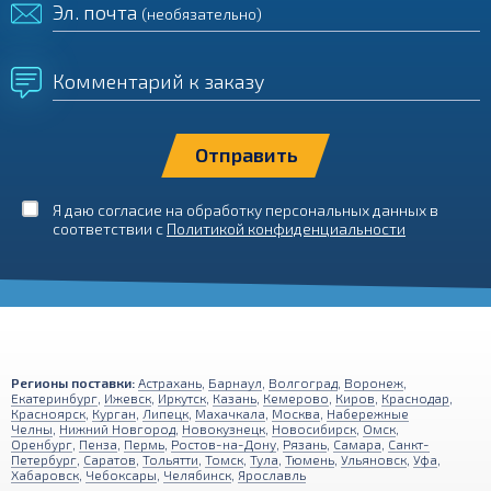
Эл. почта
(необязательно)
Комментарий к заказу
Я даю согласие на обработку персональных данных в
соответствии с
Политикой конфиденциальности
Регионы поставки:
Астрахань
,
Барнаул
,
Волгоград
,
Воронеж
,
Екатеринбург
,
Ижевск
,
Иркутск
,
Казань
,
Кемерово
,
Киров
,
Краснодар
,
Красноярск
,
Курган
,
Липецк
,
Махачкала
,
Москва
,
Набережные
Челны
,
Нижний Новгород
,
Новокузнецк
,
Новосибирск
,
Омск
,
Оренбург
,
Пенза
,
Пермь
,
Ростов-на-Дону
,
Рязань
,
Самара
,
Санкт-
Петербург
,
Саратов
,
Тольятти
,
Томск
,
Тула
,
Тюмень
,
Ульяновск
,
Уфа
,
Хабаровск
,
Чебоксары
,
Челябинск
,
Ярославль