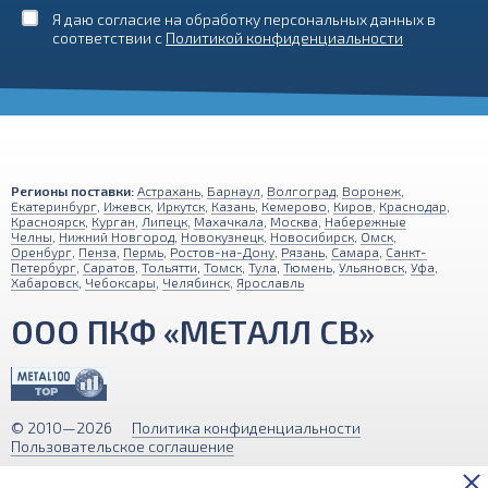
Я даю согласие на обработку персональных данных в
соответствии с
Политикой конфиденциальности
Регионы поставки:
Астрахань
,
Барнаул
,
Волгоград
,
Воронеж
,
Екатеринбург
,
Ижевск
,
Иркутск
,
Казань
,
Кемерово
,
Киров
,
Краснодар
,
Красноярск
,
Курган
,
Липецк
,
Махачкала
,
Москва
,
Набережные
Челны
,
Нижний Новгород
,
Новокузнецк
,
Новосибирск
,
Омск
,
Оренбург
,
Пенза
,
Пермь
,
Ростов-на-Дону
,
Рязань
,
Самара
,
Санкт-
Петербург
,
Саратов
,
Тольятти
,
Томск
,
Тула
,
Тюмень
,
Ульяновск
,
Уфа
,
Хабаровск
,
Чебоксары
,
Челябинск
,
Ярославль
ООО ПКФ «МЕТАЛЛ СВ»
© 2010—2026
Политика конфиденциальности
Пользовательское соглашение
Обращаем ваше внимание на то, что вся информация (включая цены)