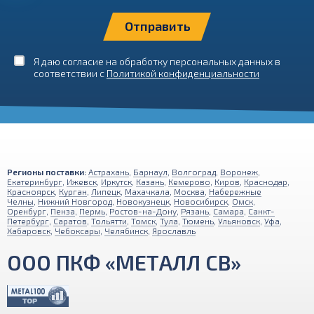
Я даю согласие на обработку персональных данных в
соответствии с
Политикой конфиденциальности
Регионы поставки:
Астрахань
,
Барнаул
,
Волгоград
,
Воронеж
,
Екатеринбург
,
Ижевск
,
Иркутск
,
Казань
,
Кемерово
,
Киров
,
Краснодар
,
Красноярск
,
Курган
,
Липецк
,
Махачкала
,
Москва
,
Набережные
Челны
,
Нижний Новгород
,
Новокузнецк
,
Новосибирск
,
Омск
,
Оренбург
,
Пенза
,
Пермь
,
Ростов-на-Дону
,
Рязань
,
Самара
,
Санкт-
Петербург
,
Саратов
,
Тольятти
,
Томск
,
Тула
,
Тюмень
,
Ульяновск
,
Уфа
,
Хабаровск
,
Чебоксары
,
Челябинск
,
Ярославль
ООО ПКФ «МЕТАЛЛ СВ»