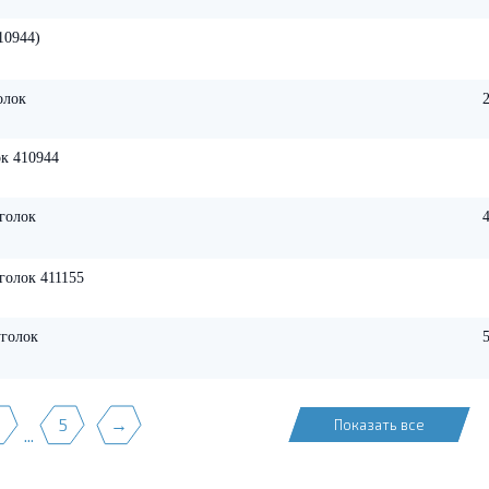
10944)
олок
к 410944
голок
голок 411155
уголок
3
5
→
Показать все
...