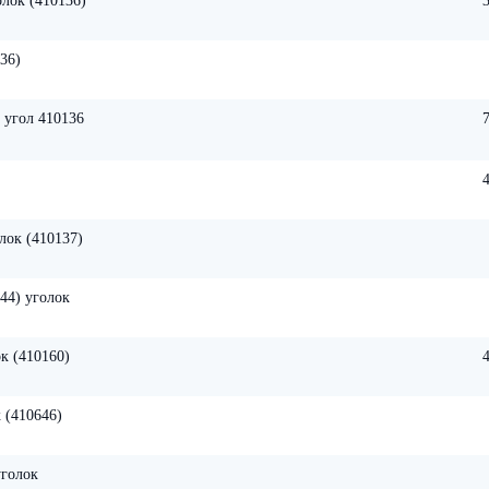
лок (410136)
36)
 угол 410136
лок (410137)
44) уголок
к (410160)
 (410646)
уголок