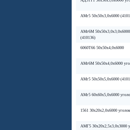
АД31Т1 50х50х3,0х6000 уго
АМг5 50х50х3,0х6000 (4101
АМг6М 50х50х3,0х3,0х6000
(410136)
6060Т66 50х50х4,0х6000
АМг6М 50х50х4,0х6000 уго
АМг5 50х50х5,0х6000 (4101
АМг5 60х60х5,0х6000 уголо
1561 30х20х2,0х6000 уголок
АМГ5 30х20х2,5х3,0х3000 