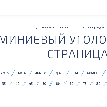
Цветной металлопрокат
Каталог продукц
МИНИЕВЫЙ УГОЛО
СТРАНИЦА
АМг5
АМг6
АМг6М
Д16Т
1561
6060 Т6
35
40
45
50
60
70
75
80
410059
410060
410073
410075
410078
410137
410144
410160
410646
410652
41
410944
410948