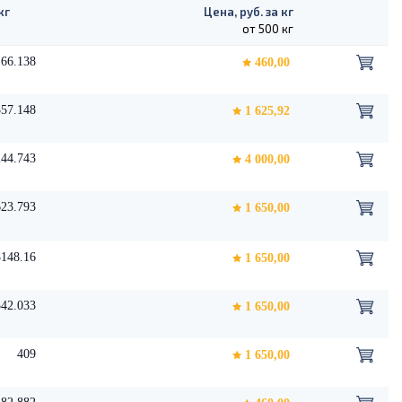
кг
Цена, руб. за кг
от 500 кг
66.138
460,00
357.148
1 625,92
244.743
4 000,00
623.793
1 650,00
3148.16
1 650,00
342.033
1 650,00
409
1 650,00