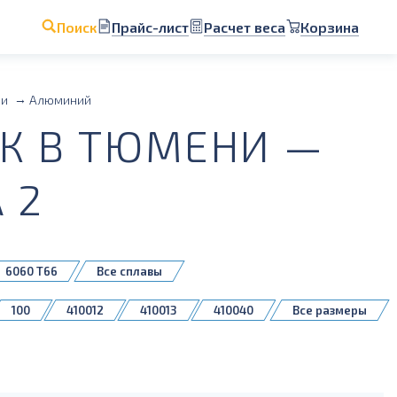
Прайс-лист
Расчет веса
Корзина
Поиск
ии
Алюминий
К В ТЮМЕНИ —
 2
6060 Т66
Все сплавы
100
410012
410013
410040
Все размеры
410081
410096
410112
410117
0654
410662
410793
410809
411155
411204