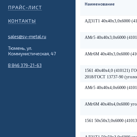
Наименование
ПРАЙС-ЛИСТ
КОНТАКТЫ
АД31Т1 40х40х3,0х6000 (41
sales@sv-metal.ru
АМг5 40х40х3,0х6000 (4101
Тюмень, ул.
Коммунистическая, 47
АМг6М 40х40х3,0х6000 (410
8 846 379-21-63
1561 40х40х4,0 (410121) Г
2018/ГОСТ 13737-90 (уголо
АМг5 40х40х4,0х6000 (4101
АМг6М 40х40х4,0х6000 уго
1561 50х50х3,0х6000 (41013