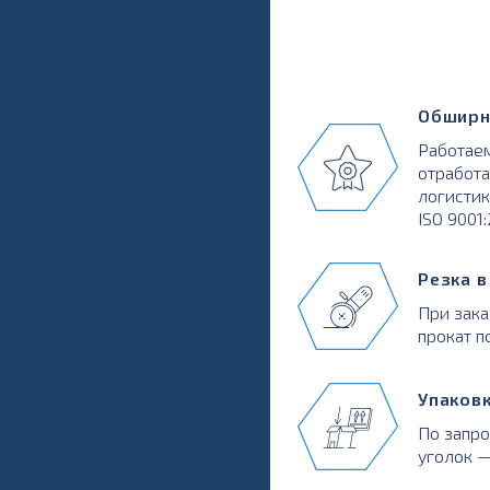
Обширн
Работаем
отработа
логистик
ISO 9001
Резка 
При зака
прокат п
Упаков
По запр
уголок —