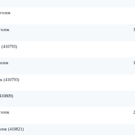
уголок
голок
 (410793)
голок
к (410793)
410809)
голок
лок (410821)