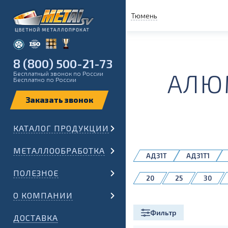
Тюмень
8 (800) 500-21-73
АЛЮ
Бесплатный звонок по России
Бесплатно по России
КАТАЛОГ ПРОДУКЦИИ
МЕТАЛЛООБРАБОТКА
АД31Т
АД31Т1
ПОЛЕЗНОЕ
20
25
30
410049
410053
О КОМПАНИИ
410121
410136
Фильтр
410821
ДОСТАВКА