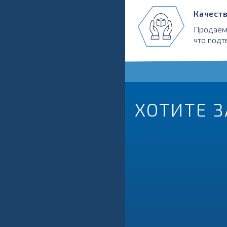
Качест
Продаем
что подт
ХОТИТЕ 