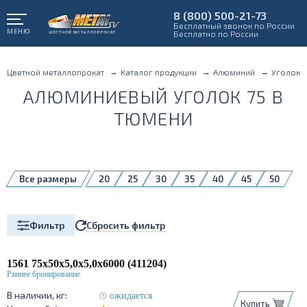
8 (800) 500-21-73
Бесплатный звонок по России
МЕНЮ
Бесплатно по России
Цветной металлопрокат
Каталог продукции
Алюминий
Уголок
АЛЮМИНИЕВЫЙ УГОЛОК 75 В
ТЮМЕНИ
Все размеры
20
25
30
35
40
45
50
60
70
75
80
100
410012
410013
410040
410049
410053
Сбросить фильтр
Фильтр
410059
410060
410073
410075
410078
410081
410096
410112
410117
410121
410136
410137
1561 75х50х5,0х5,0х6000 (411204)
410144
410160
410646
410652
410654
410662
410793
410809
ожидается
Купить