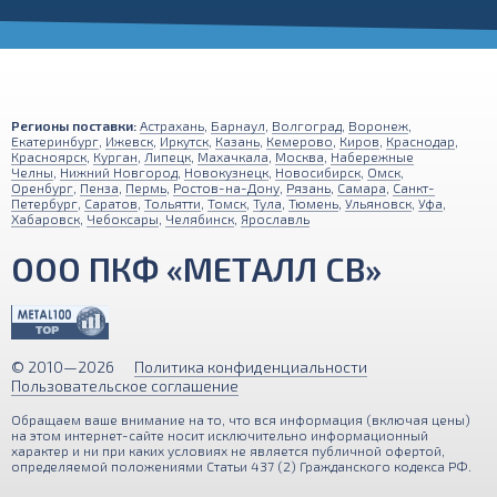
Регионы поставки:
Астрахань
,
Барнаул
,
Волгоград
,
Воронеж
,
Екатеринбург
,
Ижевск
,
Иркутск
,
Казань
,
Кемерово
,
Киров
,
Краснодар
,
Красноярск
,
Курган
,
Липецк
,
Махачкала
,
Москва
,
Набережные
Челны
,
Нижний Новгород
,
Новокузнецк
,
Новосибирск
,
Омск
,
Оренбург
,
Пенза
,
Пермь
,
Ростов-на-Дону
,
Рязань
,
Самара
,
Санкт-
Петербург
,
Саратов
,
Тольятти
,
Томск
,
Тула
,
Тюмень
,
Ульяновск
,
Уфа
,
Хабаровск
,
Чебоксары
,
Челябинск
,
Ярославль
ООО ПКФ «МЕТАЛЛ СВ»
© 2010—2026
Политика конфиденциальности
Пользовательское соглашение
Обращаем ваше внимание на то, что вся информация (включая цены)
Наш сайт использует файлы cookies и обрабатывает
на этом интернет-сайте носит исключительно информационный
характер и ни при каких условиях не является публичной офертой,
персональные данные с помощью Яндекс Метрики для
определяемой положениями Статьи 437 (2) Гражданского кодекса РФ.
улучшения функциональности и удобства пользования