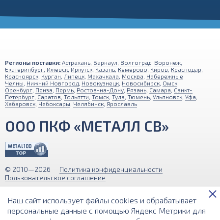
Регионы поставки:
Астрахань
,
Барнаул
,
Волгоград
,
Воронеж
,
Екатеринбург
,
Ижевск
,
Иркутск
,
Казань
,
Кемерово
,
Киров
,
Краснодар
,
Красноярск
,
Курган
,
Липецк
,
Махачкала
,
Москва
,
Набережные
Челны
,
Нижний Новгород
,
Новокузнецк
,
Новосибирск
,
Омск
,
Оренбург
,
Пенза
,
Пермь
,
Ростов-на-Дону
,
Рязань
,
Самара
,
Санкт-
Петербург
,
Саратов
,
Тольятти
,
Томск
,
Тула
,
Тюмень
,
Ульяновск
,
Уфа
,
Хабаровск
,
Чебоксары
,
Челябинск
,
Ярославль
ООО ПКФ «МЕТАЛЛ СВ»
© 2010—2026
Политика конфиденциальности
Пользовательское соглашение
Обращаем ваше внимание на то, что вся информация (включая цены)
Наш сайт использует файлы cookies и обрабатывает
на этом интернет-сайте носит исключительно информационный
характер и ни при каких условиях не является публичной офертой,
персональные данные с помощью Яндекс Метрики для
определяемой положениями Статьи 437 (2) Гражданского кодекса РФ.