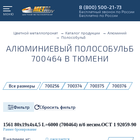
8 (800) 500-21-73
Бесплатный звонок по России
МЕНЮ
Бесплатно по России
Цветной металлопрокат
Каталог продукции
Алюминий
Полособульб
АЛЮМИНИЕВЫЙ ПОЛОСОБУЛЬБ
700464 В ТЮМЕНИ
Все размеры
700256
700374
700375
700376
700377
700379
700461
700462
700464
710043
Сбросить фильтр
Фильтр
1561 80х19х4х4,5 L=6000 (700464) п/б несим.ОСТ 1 92059-90
ожидается