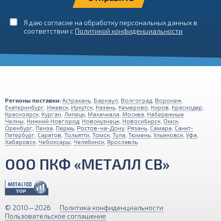
Я даю согласие на обработку персональных данных в
соответствии с
Политикой конфиденциальности
Регионы поставки:
Астрахань
,
Барнаул
,
Волгоград
,
Воронеж
,
Екатеринбург
,
Ижевск
,
Иркутск
,
Казань
,
Кемерово
,
Киров
,
Краснодар
,
Красноярск
,
Курган
,
Липецк
,
Махачкала
,
Москва
,
Набережные
Челны
,
Нижний Новгород
,
Новокузнецк
,
Новосибирск
,
Омск
,
Оренбург
,
Пенза
,
Пермь
,
Ростов-на-Дону
,
Рязань
,
Самара
,
Санкт-
Петербург
,
Саратов
,
Тольятти
,
Томск
,
Тула
,
Тюмень
,
Ульяновск
,
Уфа
,
Хабаровск
,
Чебоксары
,
Челябинск
,
Ярославль
ООО ПКФ «МЕТАЛЛ СВ»
© 2010—2026
Политика конфиденциальности
Пользовательское соглашение