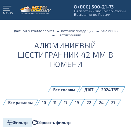
8 (800) 500-21-73
Бесплатный звонок по России
МЕНЮ
Бесплатно по России
Цветной металлопрокат
Каталог продукции
Алюминий
Шестигранник
АЛЮМИНИЕВЫЙ
ШЕСТИГРАННИК 42 ММ В
ТЮМЕНИ
Все сплавы
Д16Т
2024 T351
Все размеры
10
11
17
19
22
24
27
30
32
36
41
42
46
Сбросить фильтр
Фильтр