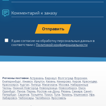
Комментарий к заказу
Я даю согласие на обработку персональных данных в
соответствии с
Политикой конфиденциальности
Регионы поставки:
Астрахань
,
Барнаул
,
Волгоград
,
Воронеж
,
Екатеринбург
,
Ижевск
,
Иркутск
,
Казань
,
Кемерово
,
Киров
,
Краснодар
,
Красноярск
,
Курган
,
Липецк
,
Махачкала
,
Москва
,
Набережные
Челны
,
Нижний Новгород
,
Новокузнецк
,
Новосибирск
,
Омск
,
Оренбург
,
Пенза
,
Пермь
,
Ростов-на-Дону
,
Рязань
,
Самара
,
Санкт-
Петербург
,
Саратов
,
Тольятти
,
Томск
,
Тула
,
Тюмень
,
Ульяновск
,
Уфа
,
Хабаровск
,
Чебоксары
,
Челябинск
,
Ярославль