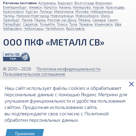
Регионы поставки:
Астрахань
,
Барнаул
,
Волгоград
,
Воронеж
,
Екатеринбург
,
Ижевск
,
Иркутск
,
Казань
,
Кемерово
,
Киров
,
Краснодар
,
Красноярск
,
Курган
,
Липецк
,
Махачкала
,
Москва
,
Набережные
Челны
,
Нижний Новгород
,
Новокузнецк
,
Новосибирск
,
Омск
,
Оренбург
,
Пенза
,
Пермь
,
Ростов-на-Дону
,
Рязань
,
Самара
,
Санкт-
Петербург
,
Саратов
,
Тольятти
,
Томск
,
Тула
,
Тюмень
,
Ульяновск
,
Уфа
,
Хабаровск
,
Чебоксары
,
Челябинск
,
Ярославль
ООО ПКФ «МЕТАЛЛ СВ»
© 2010—2026
Политика конфиденциальности
Пользовательское соглашение
Обращаем ваше внимание на то, что вся информация (включая цены)
Наш сайт использует файлы cookies и обрабатывает
на этом интернет-сайте носит исключительно информационный
характер и ни при каких условиях не является публичной офертой,
персональные данные с помощью Яндекс Метрики для
определяемой положениями Статьи 437 (2) Гражданского кодекса РФ.
улучшения функциональности и удобства пользования
сайтом. Продолжая использование сайта,
Разработка и поддержка сайта
вы подтверждаете свое согласие с
Политикой
обработки персональных данных
.
Принимаю